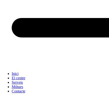
Inici
El centre
Serveis
Mútues
Contacte