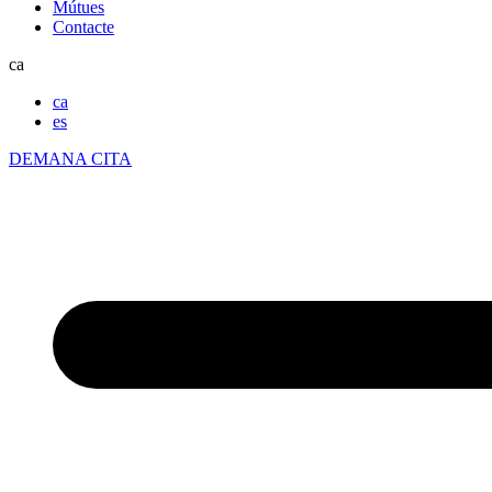
Mútues
Contacte
ca
ca
es
DEMANA CITA