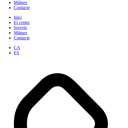
Mútues
Contacte
Inici
El centre
Serveis
Mútues
Contacte
CA
ES