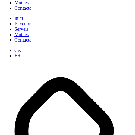
Mútues
Contacte
Inici
El centre
Serveis
Mútues
Contacte
CA
ES