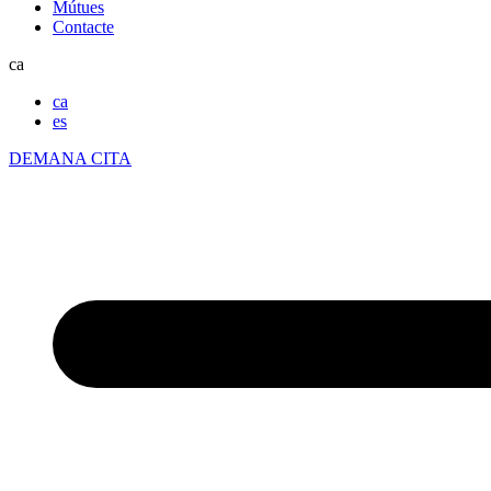
Mútues
Contacte
ca
ca
es
DEMANA CITA