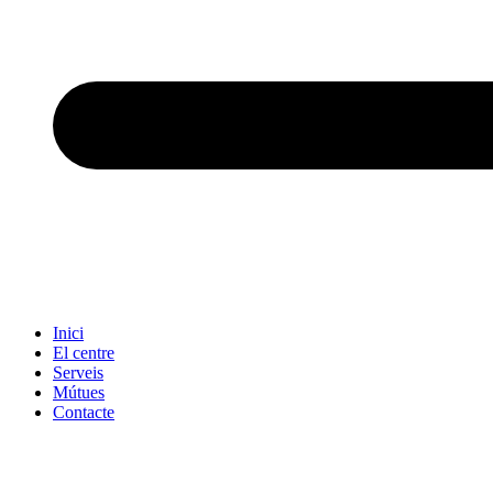
Inici
El centre
Serveis
Mútues
Contacte