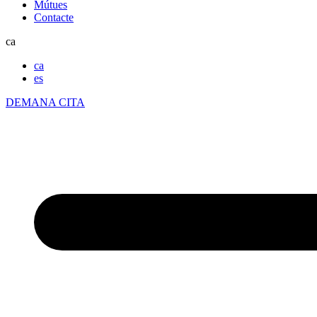
Mútues
Contacte
ca
ca
es
DEMANA CITA