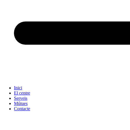
Inici
El centre
Serveis
Mútues
Contacte