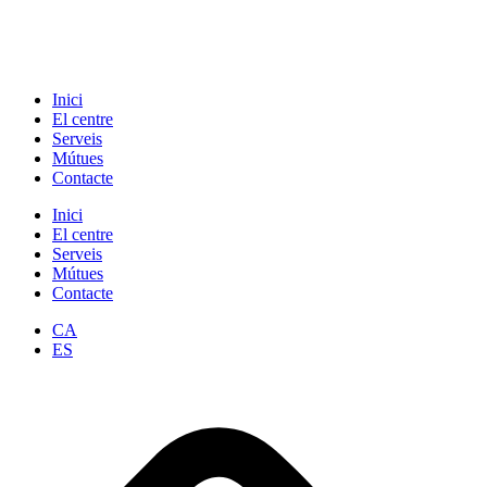
Inici
El centre
Serveis
Mútues
Contacte
Inici
El centre
Serveis
Mútues
Contacte
CA
ES